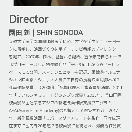
Director
園田 新｜SHIN SONODA
立教大学法学部国際比較法学科卒。大学在学中にニューヨー
クに留学し、映画づくりを学ぶ。テレビ番組のディレクター
を経て、2007年、脚本、監督から配給、宣伝まで自らトータ
ルプロデュースした初長編作品「Wiz/Out」が渋谷ユーロス
ペースにて公開、スマッシュヒットを記録。函館港イルミナ
シオン映画祭・シナリオ大賞にて自身の長編映画用脚本が２
作品連続受賞。（2009年「記憶代理人」審査員奨励賞、2011
年「リアルファミリー」グランプリ受賞）2013年、釜山国際
映画祭が主催するアジアの新進映画作家支援プログラム・
AFA(Asian Film Academy)の監督として選抜される。2017
年、新作長編映画「リバースダイアリー」を製作。同作は現
在までに国内外20を超える映画祭に招待され、最優秀作品賞