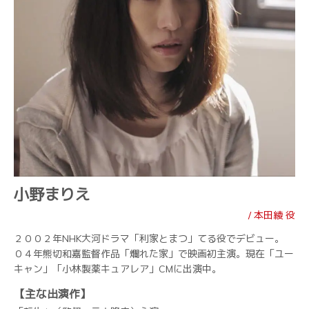
小野まりえ
/ 本田綾 役
２００２年NHK大河ドラマ「利家とまつ」てる役でデビュー。
０４年熊切和嘉監督作品「爛れた家」で映画初主演。現在「ユー
キャン」「小林製薬キュアレア」CMに出演中。
【主な出演作】