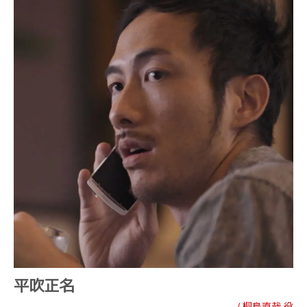
平吹正名
/ 桐島直哉 役