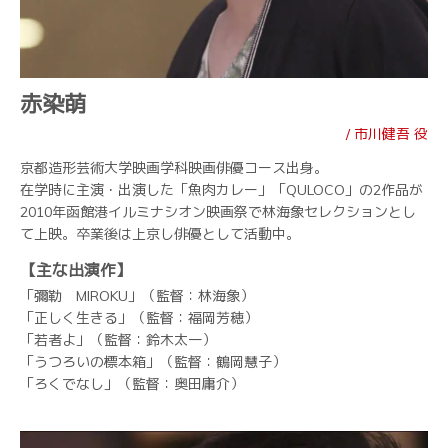
赤染萌
/ 市川健吾 役
京都造形芸術大学映画学科映画俳優コース出身。
在学時に主演・出演した「魚肉カレー」「QULOCO」の2作品が
2010年函館港イルミナシオン映画祭で林海象セレクションとし
て上映。卒業後は上京し俳優として活動中。
【主な出演作】
「彌勒 MIROKU」（監督：林海象）
「正しく生きる」（監督：福岡芳穂）
「若者よ」（監督：鈴木太一）
「うつろいの標本箱」（監督：鶴岡慧子）
「ろくでなし」（監督：奥田庸介）