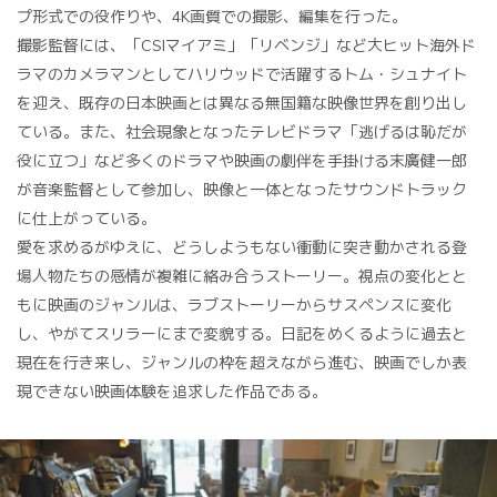
プ形式での役作りや、4K画質での撮影、編集を行った。
撮影監督には、「CSIマイアミ」「リベンジ」など大ヒット海外ド
ラマのカメラマンとしてハリウッドで活躍するトム・シュナイト
を迎え、既存の日本映画とは異なる無国籍な映像世界を創り出し
ている。また、社会現象となったテレビドラマ「逃げるは恥だが
役に立つ」など多くのドラマや映画の劇伴を手掛ける末廣健一郎
が音楽監督として参加し、映像と一体となったサウンドトラック
に仕上がっている。
愛を求めるがゆえに、どうしようもない衝動に突き動かされる登
場人物たちの感情が複雑に絡み合うストーリー。視点の変化とと
もに映画のジャンルは、ラブストーリーからサスペンスに変化
し、やがてスリラーにまで変貌する。日記をめくるように過去と
現在を行き来し、ジャンルの枠を超えながら進む、映画でしか表
現できない映画体験を追求した作品である。