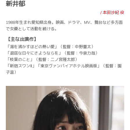
新井郁
/ 本田沙紀 役
1988年生まれ愛知県出身。映画、ドラマ、MV、舞台など多方面
で女優として活動を続ける。
【主な出演作】
「湯を沸かすほどの熱い愛」（監督：中野量太）
「退屈な日々にさようならを」（監督：今泉力哉）
「枝葉のこと」（監督：二ノ宮隆太郎）
「新宿スワンⅡ」「東京ヴァンパイアホテル映画版」（監督：園
子温）