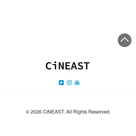
[%tags%] [%category%]
[%navi-pagenation%]
©
2026 CiNEAST. All Rights Reserved.