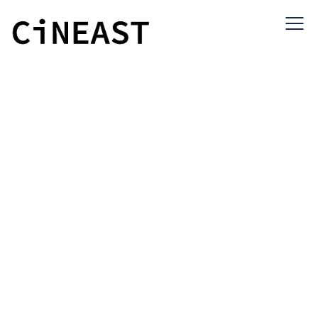
# アクション
ヒューマンドラマ
ラブストーリー
コメディ
ホラー・スリラー
SF
ファンタジー
サスペンス
アクション
年別でソート
[%article_list_start%][%list_start%]
[!% if (image.url!="") { %]
[!% } %]
[%list_end%]
[%title%]
[%lead%]
[%article%]