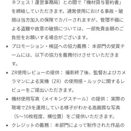
ネフェス！運営事務局）との間で「機材貸与誓約書」
を締結していただきます。通常使用における事故・破
損は当方加入の保険でカバーされますが、管理不備に
よる盗難や故意の破損については、一部免責金額のご
負担をお願いする場合がございます。
プロモーション・検証への協力義務： 本部門の受賞チ
ームには、以下の協力を義務付けさせていただきま
す。
ZR使用レビューの提供： 撮影終了後、監督およびカメ
ラマンによる実機（ZR）の使用感・ルックに関するレ
ビューをご提出いただきます。
機材使用写真（メイキングスチール）の提供： 実際の
現場でZRを運用している様子がわかる高画質な写真
（5〜10枚程度、横位置）をご提供いただきます。
クレジットの義務： 本部門によって制作された作品の