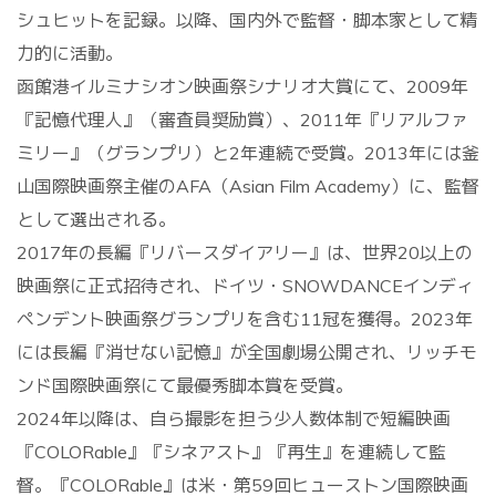
シュヒットを記録。以降、国内外で監督・脚本家として精
力的に活動。
函館港イルミナシオン映画祭シナリオ大賞にて、2009年
『記憶代理人』（審査員奨励賞）、2011年『リアルファ
ミリー』（グランプリ）と2年連続で受賞。2013年には釜
山国際映画祭主催のAFA（Asian Film Academy）に、監督
として選出される。
2017年の長編『リバースダイアリー』は、世界20以上の
映画祭に正式招待され、ドイツ・SNOWDANCEインディ
ペンデント映画祭グランプリを含む11冠を獲得。
2023年
には長編『消せない記憶』が全国劇場公開され、リッチモ
ンド国際映画祭にて最優秀脚本賞を受賞。
2024年以降は、自ら撮影を担う少人数体制で短編映画
『COLORable』『シネアスト』『再生』を連続して監
督。『COLORable』は米・第59回ヒューストン国際映画