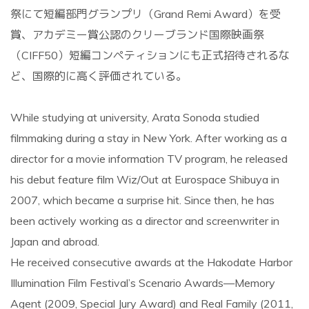
祭にて短編部門グランプリ（Grand Remi Award）を受
賞、アカデミー賞公認のクリーブランド国際映画祭
（CIFF50）短編コンペティションにも正式招待されるな
ど、国際的に高く評価されている。
While studying at university, Arata Sonoda studied
filmmaking during a stay in New York. After working as a
director for a movie information TV program, he released
his debut feature film
Wiz/Out
at Eurospace Shibuya in
2007, which became a surprise hit. Since then, he has
been actively working as a director and screenwriter in
Japan and abroad.
He received consecutive awards at the
Hakodate Harbor
Illumination Film
Festival’s Scenario Awards—
Memory
Agent
(2009,
Special Jury Award
) and
Real Family
(2011,