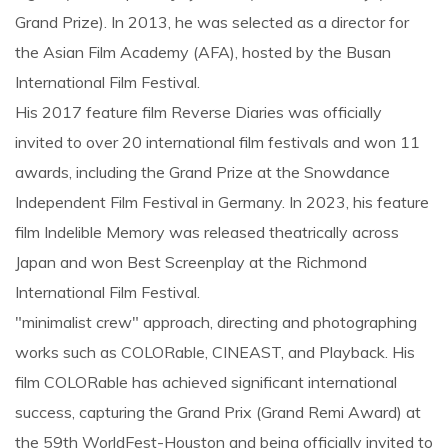
Grand Prize). In 2013, he was selected as a director for
the Asian Film Academy (AFA), hosted by the Busan
International Film Festival.
His 2017 feature film
Reverse Diaries
was officially
invited to over 20 international film festivals and won 11
awards, including the Grand Prize at the Snowdance
Independent Film Festival in Germany. In 2023, his feature
film
Indelible
Memory
was released theatrically across
Japan and won Best Screenplay at the Richmond
International Film Festival.
"minimalist crew" approach, directing and photographing
works such as COLORable, CINEAST, and Playback. His
film COLORable has achieved significant international
success, capturing the Grand Prix (Grand Remi Award) at
the 59th WorldFest-Houston and being officially invited to